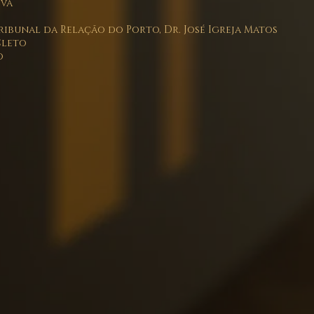
va
ribunal da Relação do Porto, Dr. José Igreja Matos
Cleto
o