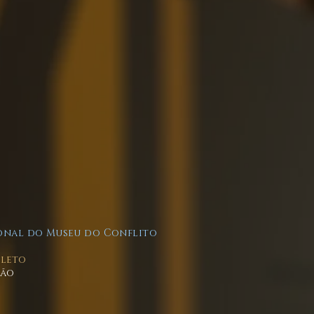
onal do Museu do Conflito
Cleto
ção